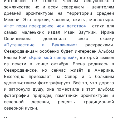
интересны не только членам Лешуконского
землячества, но и всем северянам - ценителям
древней архитектуры на территории средней
Мезени. Это церкви, часовни, скиты, монастыри.
«Нет поры прекраснее, чем детство»
- стихи для
самых маленьких издал Иван Зауткин. Ирина
Овчинникова дополнила свою сказку
«Путешествие в Букландию»
раскрасками.
Северодвинцам особенно будет интересен Альбом
Елены Рэй
«Край мой северный»
, который вышел
из печати в конце октября. Елена родилась в
Северодвинске, но сейчас живёт в Америке.
Ежегодно приезжает на Север и с большим
удовольствием фотографирует. Всё то, что дорого
и затронуло душу, она поместила в этот альбом:
фотографии природы, памятники архитектуры и
северной деревни, рецепты традиционной
северной кухни.