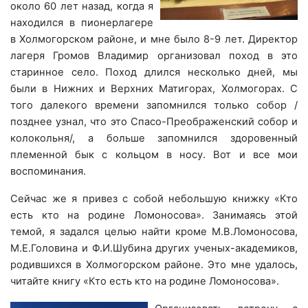
около 60 лет назад, когда я
находился в пионерлагере
в Холмогорском районе, и мне было 8-9 лет. Директор
лагеря Громов Владимир организовал поход в это
старинное село. Поход длился несколько дней, мы
были в
Нижних и Верхних Матигорах, Холмогорах. С
того далекого времени запомнился только собор /
позднее узнал, что это Спасо-Преображенский собор и
колокольня/, а больше запомнился здоровенный
племенной бык с кольцом в носу. Вот и все мои
воспоминания.
Сейчас же я привез с собой небольшую книжку «Кто
есть кто на родине Ломоносова». Занимаясь этой
темой, я задался целью найти кроме М.В.Ломоносова,
М.Е.Головина и Ф.И.Шубина других ученых-академиков,
родившихся в Холмогорском районе. Это мне удалось,
читайте книгу «Кто есть кто на родине Ломоносова».